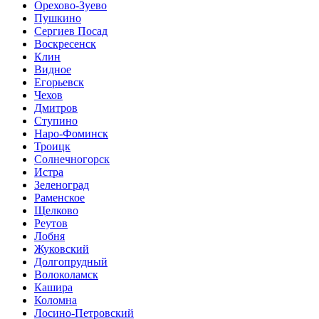
Орехово-Зуево
Пушкино
Сергиев Посад
Воскресенск
Клин
Видное
Егорьевск
Чехов
Дмитров
Ступино
Наро-Фоминск
Троицк
Солнечногорск
Истра
Зеленоград
Раменское
Щелково
Реутов
Лобня
Жуковский
Долгопрудный
Волоколамск
Кашира
Коломна
Лосино-Петровский