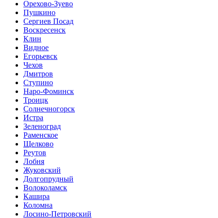
Орехово-Зуево
Пушкино
Сергиев Посад
Воскресенск
Клин
Видное
Егорьевск
Чехов
Дмитров
Ступино
Наро-Фоминск
Троицк
Солнечногорск
Истра
Зеленоград
Раменское
Щелково
Реутов
Лобня
Жуковский
Долгопрудный
Волоколамск
Кашира
Коломна
Лосино-Петровский