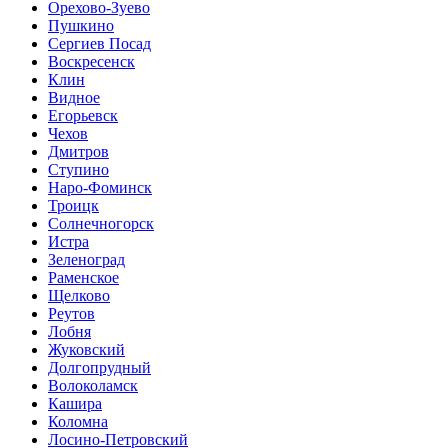
Орехово-Зуево
Пушкино
Сергиев Посад
Воскресенск
Клин
Видное
Егорьевск
Чехов
Дмитров
Ступино
Наро-Фоминск
Троицк
Солнечногорск
Истра
Зеленоград
Раменское
Щелково
Реутов
Лобня
Жуковский
Долгопрудный
Волоколамск
Кашира
Коломна
Лосино-Петровский