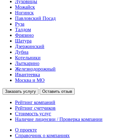
Луховицы
Можайск
Ногинск
Павловский Посад
Руза
Талдом
Фрязино
Шатура
Дзержинский
Дубна
Котельники
Лыткарино
Железнодорожный
Ивантеевка
Москва и МО
Заказать услугу
Оставить отзыв
Рейтинг компаний
Рейтинг счетчиков
Стоимость услуг
Наличие лицензии / Проверка компании
О проекте
Справочник о компаниях