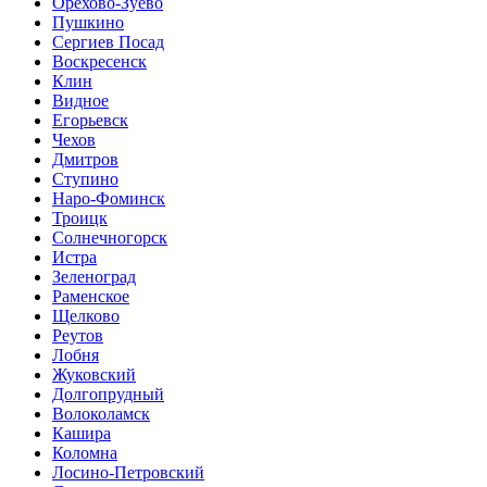
Орехово-Зуево
Пушкино
Сергиев Посад
Воскресенск
Клин
Видное
Егорьевск
Чехов
Дмитров
Ступино
Наро-Фоминск
Троицк
Солнечногорск
Истра
Зеленоград
Раменское
Щелково
Реутов
Лобня
Жуковский
Долгопрудный
Волоколамск
Кашира
Коломна
Лосино-Петровский