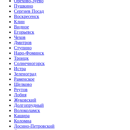
Орехово-Зуево
Пушкино
Сергиев Посад
Воскресенск
Клин
Видное
Егорьевск
Чехов
Дмитров
Ступино
Наро-Фоминск
Троицк
Солнечногорск
Истра
Зеленоград
Раменское
Щелково
Реутов
Лобня
Жуковский
Долгопрудный
Волоколамск
Кашира
Коломна
Лосино-Петровский