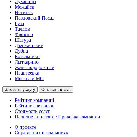
Луховицы
Можайск
Ногинск
Павловский Посад
Руза
Талдом
Фрязино
Шатура
Дзержинский
Дубна
Котельники
Лыткарино
Железнодорожный
Ивантеевка
Москва и МО
Заказать услугу
Оставить отзыв
Рейтинг компаний
Рейтинг счетчиков
Стоимость услуг
Наличие лицензии / Проверка компании
О проекте
Справочник о компаниях