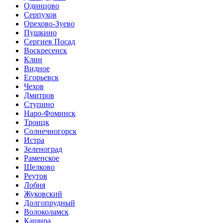
Одинцово
Серпухов
Орехово-Зуево
Пушкино
Сергиев Посад
Воскресенск
Клин
Видное
Егорьевск
Чехов
Дмитров
Ступино
Наро-Фоминск
Троицк
Солнечногорск
Истра
Зеленоград
Раменское
Щелково
Реутов
Лобня
Жуковский
Долгопрудный
Волоколамск
Кашира