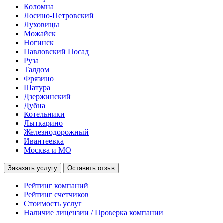
Коломна
Лосино-Петровский
Луховицы
Можайск
Ногинск
Павловский Посад
Руза
Талдом
Фрязино
Шатура
Дзержинский
Дубна
Котельники
Лыткарино
Железнодорожный
Ивантеевка
Москва и МО
Заказать услугу
Оставить отзыв
Рейтинг компаний
Рейтинг счетчиков
Стоимость услуг
Наличие лицензии / Проверка компании