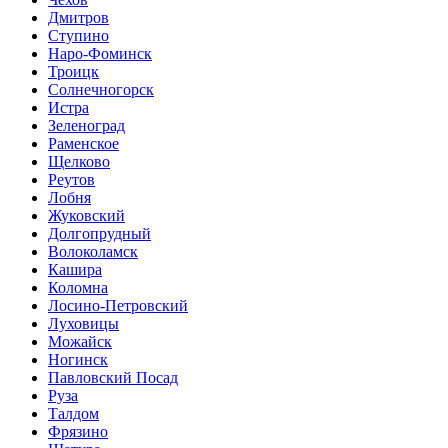
Дмитров
Ступино
Наро-Фоминск
Троицк
Солнечногорск
Истра
Зеленоград
Раменское
Щелково
Реутов
Лобня
Жуковский
Долгопрудный
Волоколамск
Кашира
Коломна
Лосино-Петровский
Луховицы
Можайск
Ногинск
Павловский Посад
Руза
Талдом
Фрязино