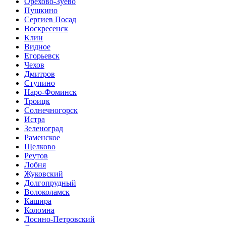
Орехово-Зуево
Пушкино
Сергиев Посад
Воскресенск
Клин
Видное
Егорьевск
Чехов
Дмитров
Ступино
Наро-Фоминск
Троицк
Солнечногорск
Истра
Зеленоград
Раменское
Щелково
Реутов
Лобня
Жуковский
Долгопрудный
Волоколамск
Кашира
Коломна
Лосино-Петровский