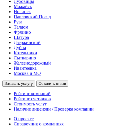
Луховицы
Можайск
Ногинск
Павловский Посад
Руза
Талдом
Фрязино
Шатура
Дзержинский
Дубна
Котельники
Лыткарино
Железнодорожный
Ивантеевка
Москва и МО
Заказать услугу
Оставить отзыв
Рейтинг компаний
Рейтинг счетчиков
Стоимость услуг
Наличие лицензии / Проверка компании
О проекте
Справочник о компаниях